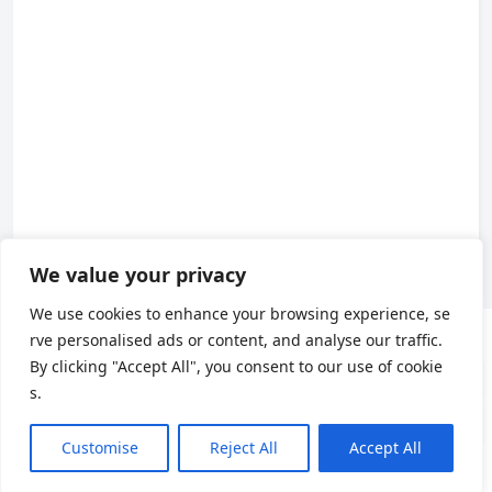
We value your privacy
We use cookies to enhance your browsing experience, se
rve personalised ads or content, and analyse our traffic.
About us
By clicking "Accept All", you consent to our use of cookie
s.
About Us
|
Contact Us
|
Privacy Policy
|
Terms of Use
X
(Twitter)
Customise
Reject All
Accept All