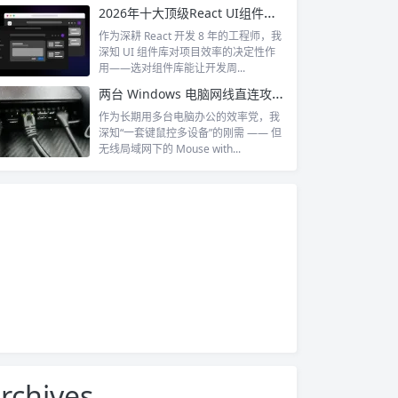
2026年十大顶级React UI组件库实战指南：选型、优势与场景落地
作为深耕 React 开发 8 年的工程师，我
深知 UI 组件库对项目效率的决定性作
用——选对组件库能让开发周...
两台 Windows 电脑网线直连攻略：局域网搭建 + 双机共享上网一步到位
作为长期用多台电脑办公的效率党，我
深知“一套键鼠控多设备”的刚需 —— 但
无线局域网下的 Mouse with...
rchives