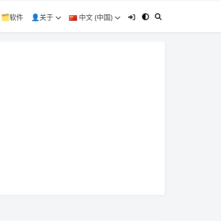
🗂️软件
👤关于
中文 (中国)