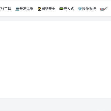
️在线工具
💻开发运维
🥷网络安全
📟嵌入式
⚙️操作系统
🤖AI