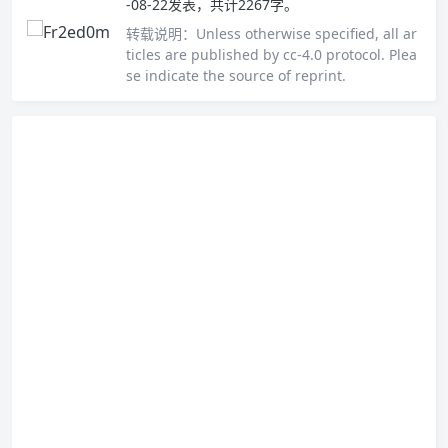
-08-22发表，共计2267字。
转载说明：
Unless otherwise specified, all ar
ticles are published by cc-4.0 protocol. Plea
se indicate the source of reprint.