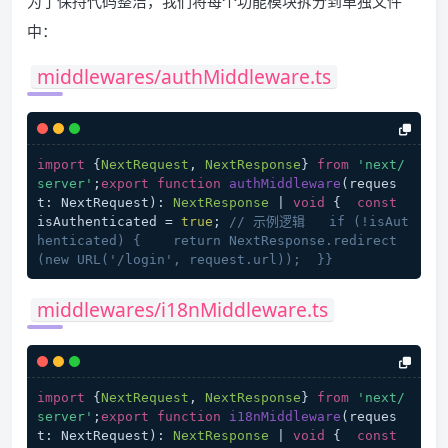
为了保持代码整洁，我们将每个功能模块拆分到单独文件
中：
middlewares/authMiddleware.ts
import
 {
NextRequest
, 
NextResponse
} 
from
'next/
server'
;
export
function
authMiddleware
(
reques
t: NextRequest
): 
NextResponse
 | 
void
 {  
const
isAuthenticated = 
true
; 
// 示例逻辑   if (!isAut
henticated) {    return NextResponse.redirect
(new URL('/login', request.url));  }}
middlewares/i18nMiddleware.ts
import
 {
NextRequest
, 
NextResponse
} 
from
'next/
server'
;
export
function
i18nMiddleware
(
reques
t: NextRequest
): 
NextResponse
 | 
void
 {  
const