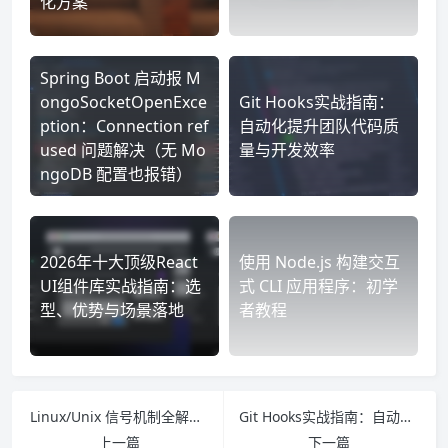
化方案
Spring Boot 启动报 M
ongoSocketOpenExce
Git Hooks实战指南：
ption：Connection ref
自动化提升团队代码质
used 问题解决（无 Mo
量与开发效率
ngoDB 配置也报错）
2026年十大顶级React
使用 Node.js 构建交互
UI组件库实战指南：选
式 CLI 应用程序：初学
型、优势与场景落地
者教程
Linux/Unix 信号机制全解：Ctrl+C、Ctrl+Z、kill、pkill、nohup、&、tmux 进程管理详解
Git Hooks实战指南：自动化提升团队代码质量与开发效率
上一篇
下一篇