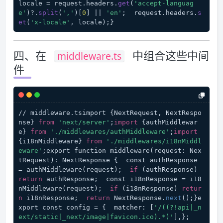
locale = request.
headers
.
get
(
'accept-languag
e'
)?.
split
(
','
)[
0
] || 
'en'
;  request.
headers
.
s
et
(
'x-locale'
, locale);}
四、在
中组合这些中间
middleware.ts
件
// middleware.tsimport {NextRequest, NextRespo
nse} 
from
'next/server'
;
import
 {authMiddlewar
e} 
from
'./middlewares/authMiddleware'
;
import
{i18nMiddleware} 
from
'./middlewares/i18nMiddl
eware'
;export function middleware(request: Nex
tRequest): NextResponse {  const authResponse 
= authMiddleware(request);  
if
 (authResponse) 
return
 authResponse;  const i18nResponse = i18
nMiddleware(request);  
if
 (i18nResponse) 
retur
n
 i18nResponse;  
return
 NextResponse.
next
();}e
xport const config = {  matcher: [
'/((?!api|_n
ext/static|_next/image|favicon.ico).*)'
],};