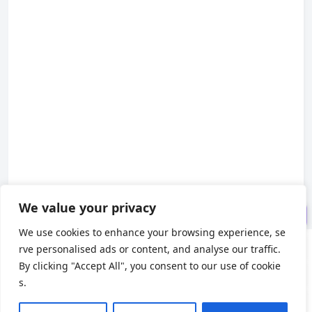
二、实现多个中间件逻辑的需求
三、模块化中间件逻辑
middlewares/authMiddlewar
e.ts
middlewares/i18nMiddlewar
e.ts
四、在 middleware.ts 中组合
这些中间件
五、为什么使用 return 会中止
后续中间件？
We value your privacy
六、总结
We use cookies to enhance your browsing experience, se
rve personalised ads or content, and analyse our traffic.
About us
By clicking "Accept All", you consent to our use of cookie
s.
About Us
|
Contact Us
|
Privacy Policy
|
Terms of Use
X
(Twitter)