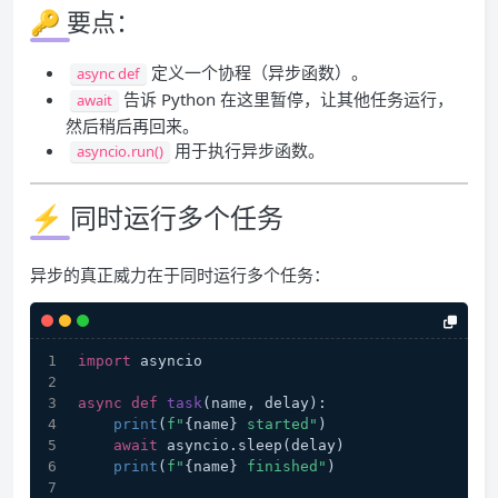
🔑 要点：
定义一个协程（异步函数）。
async def
告诉 Python 在这里暂停，让其他任务运行，
await
然后稍后再回来。
用于执行异步函数。
asyncio.run()
⚡ 同时运行多个任务
异步的真正威力在于同时运行多个任务：
import
 asyncio
async
def
task
(
name, delay
):
print
(
f"
{name}
 started"
)
await
 asyncio.sleep(delay)
print
(
f"
{name}
 finished"
)