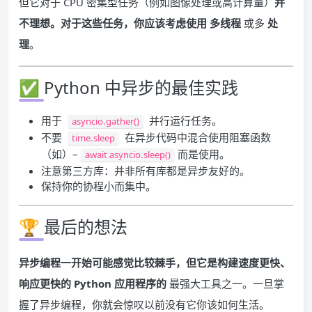
但它对于 CPU 密集型任务（例如图像处理或高计算量）
并
不理想。对于这些任务，你应该考虑使用
多线程
或多
处
理
。
✅ Python 中异步的最佳实践
用于
并行运行任务。
asyncio.gather()
不要
在异步代码中混合使用阻塞函数
time.sleep
（如）–
而是使用。
await asyncio.sleep()
注意第三方库：并非所有库都是异步友好的。
保持你的协程小而集中。
🏆 最后的想法
异步编程一开始可能感觉比较棘手，但它是构建速度更快、
响应更快的 Python 应用程序的
最强大工具之一。一旦掌
握了异步编程，你就会惊叹以前没有它你该如何生活。