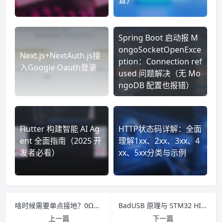
置）
Spring Boot 启动报 M
ongoSocketOpenExce
Next.js+NextAuth.js接
ption：Connection ref
入Google Oauth登录
used 问题解决（无 Mo
ngoDB 配置也报错）
Flutter 构建智能 AI Ag
HTTP状态码详解：全面
ent 全面指南（2025 开
理解1xx、2xx、3xx、4
发者必看）
xx、5xx分类与示例
啥时候需要单点接地？0Ω电阻和磁珠怎么选？
BadUSB 原理与 STM32 HID 教程（附源码与 GitHub 链接）
上一篇
下一篇