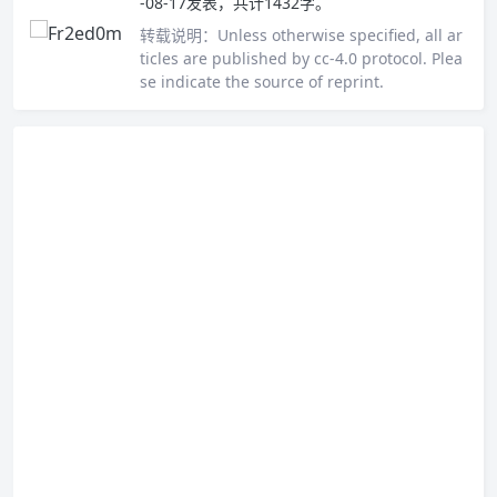
-08-17发表，共计1432字。
转载说明：
Unless otherwise specified, all ar
ticles are published by cc-4.0 protocol. Plea
se indicate the source of reprint.