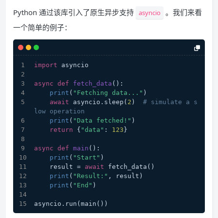
Python 通过该库引入了原生异步支持
。我们来看
asyncio
一个简单的例子：
import
 asyncio
async
def
fetch_data
():
print
(
"Fetching data..."
)
await
 asyncio.sleep(
2
)  
# simulate a s
low operation
print
(
"Data fetched!"
)
return
 {
"data"
: 
123
}
async
def
main
():
print
(
"Start"
)
    result = 
await
 fetch_data()
print
(
"Result:"
, result)
print
(
"End"
)
asyncio.run(main())