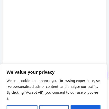
🧵 什么是异步编程？
🚀 Python 中的异步asyncio
⚡ 同时运行多个任务
💡 什么时候应该使用异步？
✅ Python 中异步的最佳实践
We value your privacy
🏆 最后的想法
We use cookies to enhance your browsing experience, se
rve personalised ads or content, and analyse our traffic.
About us
By clicking "Accept All", you consent to our use of cookie
s.
About Us
|
Contact Us
|
Privacy Policy
|
Terms of Use
X
(Twitter)