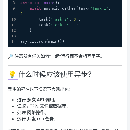
async
def
main
():
await
 asyncio.gather(task(
"Task 1"
, 
2
),
        task(
"Task 2"
, 
3
),
        task(
"Task 3"
, 
1
)
    )
asyncio.run(main())
🔎 注意所有任务如何“一起”运行而不会相互阻塞。
💡 什么时候应该使用异步？
异步编程在以下情况下表现出色：
进行
多次 API 调用
。
读取 / 写入
文件或数据库
。
处理
网络操作
。
运行
并发 I/O 任务
。