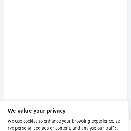
官方下载
WebStorm for Mac 版特点
粘性行
快速文档改进
全行代码补全
默认启用的 Vue Language Ser
ver
适用于 Vue、Svelte 和 Astro 的
组件用法
新的 Language Services 微件
We value your privacy
框架和技术
We use cookies to enhance your browsing experience, se
rve personalised ads or content, and analyse our traffic.