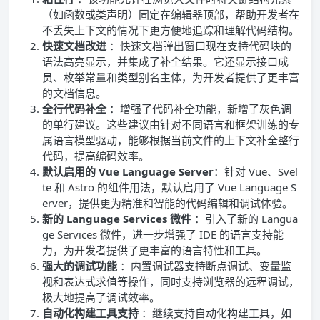
（如函数或类声明）固定在编辑器顶部，帮助开发者在
不丢失上下文的情况下更方便地追踪和理解代码结构。
快速文档改进
：快速文档弹出窗口现在支持代码块的
语法高亮显示，并集成了补全结果。它还显示接口成
员、枚举常量和类型别名主体，为开发者提供了更丰富
的文档信息。
全行代码补全
：增强了代码补全功能，新增了灰色调
的单行建议。这些建议由针对不同语言和框架训练的专
属语言模型驱动，能够根据当前文件的上下文补全整行
代码，提高编码效率。
默认启用的 Vue Language Server
：针对 Vue、Svel
te 和 Astro 的组件用法，默认启用了 Vue Language S
erver，提供更为精准和智能的代码编辑和调试体验。
新的 Language Services 微件
：引入了新的 Langua
ge Services 微件，进一步增强了 IDE 的语言支持能
力，为开发者提供了更丰富的语言特性和工具。
强大的调试功能
：内置调试器支持断点调试、变量监
视和表达式求值等操作，同时支持浏览器的远程调试，
极大地提高了调试效率。
自动化构建工具支持
：继续支持自动化构建工具，如