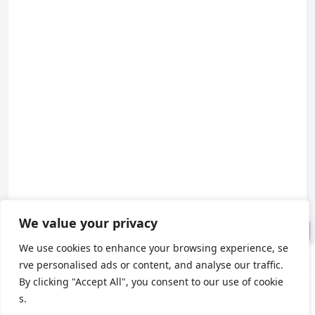
什么是 Webhook？“反向 API”详
解
先决条件
构建我们的 Webhook 示例：N
odeJS 和 Express 应用程序
步骤 4：使用 Tunnelmole 公开
您的本地服务器
步骤 5：测试 Webhook
扩展示例：生产注意事项
We value your privacy
结论
We use cookies to enhance your browsing experience, se
rve personalised ads or content, and analyse our traffic.
About us
By clicking "Accept All", you consent to our use of cookie
s.
About Us
|
Contact Us
|
Privacy Policy
|
Terms of Use
X