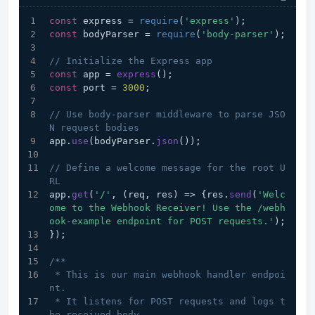
const
 express = 
require
(
'express'
);
const
 bodyParser = 
require
(
'body-parser'
);
// Initialize the Express app
const
 app = 
express
();
const
 port = 
3000
;
// Use body-parser middleware to parse JSO
N request bodies
app.
use
(bodyParser.
json
());
// Define a welcome message for the root U
RL
app.
get
(
'/'
, 
(
req, res
) =>
 {res.
send
(
'Welc
ome to the Webhook Receiver! Use the /webh
ook-example endpoint for POST requests.'
);
});
/**
 * This is our main webhook handler endpoi
nt.
 * It listens for POST requests and logs t
he received body.