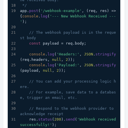
 */
app.
post
(
'/webhook-example'
, 
(
req, res
) =>
{
console
.
log
(
'--- New Webhook Received ---
'
);
// The webhook payload is in the reque
st body
const
 payload = req.
body
;
console
.
log
(
'Headers:'
, 
JSON
.
stringify
(req.
headers
, 
null
, 
2
));
console
.
log
(
'Payload:'
, 
JSON
.
stringify
(payload, 
null
, 
2
));
// You can add your processing logic h
ere.
// For example, save data to a databas
e, trigger an email, etc.
// Respond to the webhook provider to 
acknowledge receipt
    res.
status
(
200
).
send
(
'Webhook received 
successfully!'
);