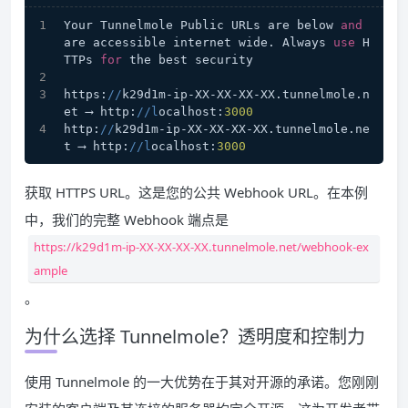
Your Tunnelmole Public URLs are below 
and
are accessible internet wide. Always 
use
 H
TTPs 
for
 the best security
https:
//
k29d1m-ip-XX-XX-XX-XX.tunnelmole.n
et ⟶ http:
//l
ocalhost:
3000
http:
//
k29d1m-ip-XX-XX-XX-XX.tunnelmole.ne
t ⟶ http:
//l
ocalhost:
3000
获取 HTTPS URL。这是您的公共 Webhook URL。在本例
中，我们的完整 Webhook 端点是
https://k29d1m-ip-XX-XX-XX-XX.tunnelmole.net/webhook-ex
ample
。
为什么选择 Tunnelmole？透明度和控制力
使用 Tunnelmole 的一大优势在于其对开源的承诺。您刚刚