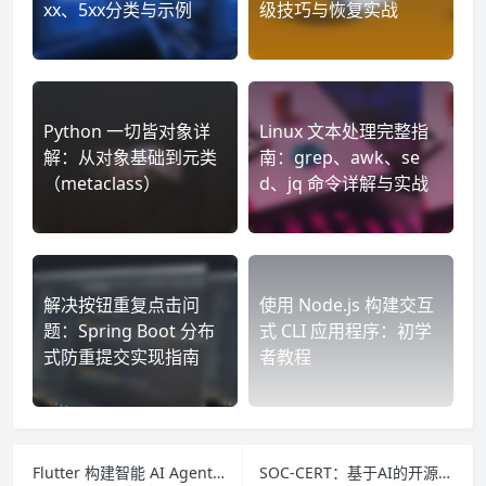
xx、5xx分类与示例
级技巧与恢复实战
Python 一切皆对象详
Linux 文本处理完整指
解：从对象基础到元类
南：grep、awk、se
（metaclass）
d、jq 命令详解与实战
解决按钮重复点击问
使用 Node.js 构建交互
题：Spring Boot 分布
式 CLI 应用程序：初学
式防重提交实现指南
者教程
Flutter 构建智能 AI Agent 全面指南（2025 开发者必看）
SOC-CERT：基于AI的开源威胁情报系统，实时监控CVE漏洞