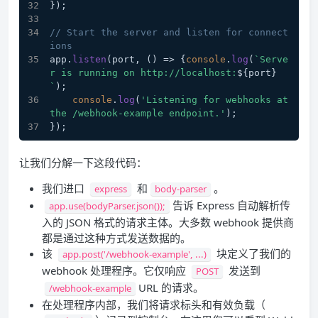
});
// Start the server and listen for connect
ions
app.
listen
(port, 
() =>
 {
console
.
log
(
`Serve
r is running on http://localhost:
${port}
`
);
console
.
log
(
'Listening for webhooks at 
the /webhook-example endpoint.'
);
});
让我们分解一下这段代码：
我们进口
和
。
express
body-parser
告诉 Express 自动解析传
app.use(bodyParser.json());
入的 JSON 格式的请求主体。大多数 webhook 提供商
都是通过这种方式发送数据的。
该
块定义了我们的
app.post('/webhook-example', ...)
webhook 处理程序。它仅响应
发送到
POST
URL 的请求。
/webhook-example
在处理程序内部，我们将请求标头和有效负载（