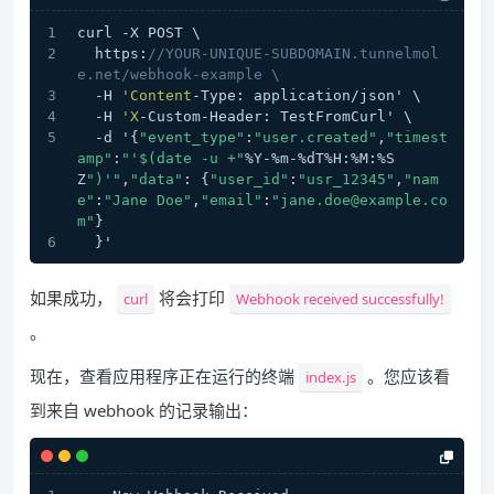
curl -X POST \
  https:
//YOUR-UNIQUE-SUBDOMAIN.tunnelmol
e.net/webhook-example \
  -H 
'Content
-Type: application/json' \
  -H 
'X
-Custom-Header: TestFromCurl' \
  -d '{
"event_type"
:
"user.created"
,
"timest
amp"
:
"'$(date -u +"
%Y-%m-%dT%H:%M:%S
Z
")'"
,
"data"
: {
"user_id"
:
"usr_12345"
,
"nam
e"
:
"Jane Doe"
,
"email"
:
"jane.doe@example.co
m"
}
  }'
如果成功，
将会打印
curl
Webhook received successfully!
。
现在，查看应用程序正在运行的终端
。您应该看
index.js
到来自 webhook 的记录输出：