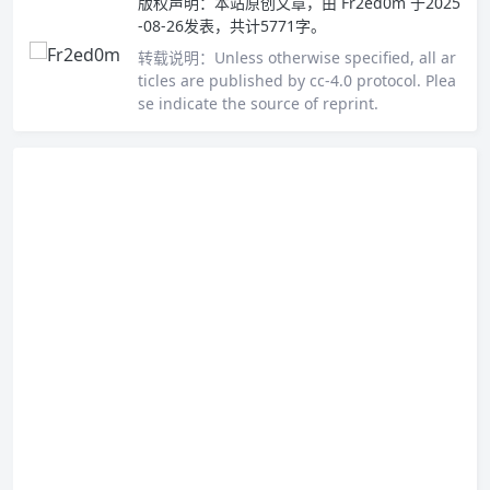
版权声明：
本站原创文章，由
Fr2ed0m
于2025
-08-26发表，共计5771字。
转载说明：
Unless otherwise specified, all ar
ticles are published by cc-4.0 protocol. Plea
se indicate the source of reprint.