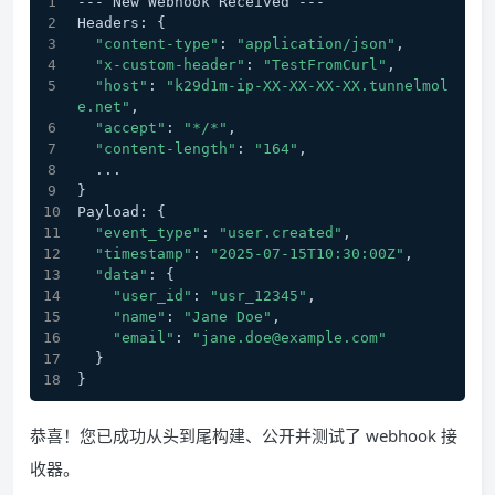
--- New Webhook Received ---
Headers: {
"content-type"
: 
"application/json"
,
"x-custom-header"
: 
"TestFromCurl"
,
"host"
: 
"k29d1m-ip-XX-XX-XX-XX.tunnelmol
e.net"
,
"accept"
: 
"*/*"
,
"content-length"
: 
"164"
,
  ...
}
Payload: {
"event_type"
: 
"user.created"
,
"timestamp"
: 
"2025-07-15T10:30:00Z"
,
"data"
: {
"user_id"
: 
"usr_12345"
,
"name"
: 
"Jane Doe"
,
"email"
: 
"jane.doe@example.com"
  }
}
恭喜！您已成功从头到尾构建、公开并测试了 webhook 接
收器。