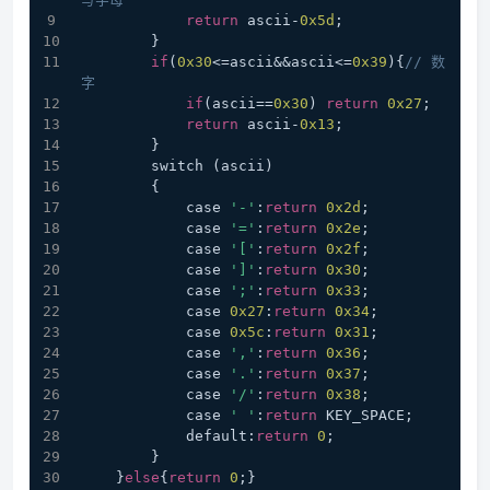
return
 ascii-
0x5d
;
        }
if
(
0x30
<=ascii&&ascii<=
0x39
){
// 数
字
if
(ascii==
0x30
) 
return
0x27
;
return
 ascii-
0x13
;
        }
        switch (ascii)
        {
            case 
'-'
:
return
0x2d
;
            case 
'='
:
return
0x2e
;
            case 
'['
:
return
0x2f
;
            case 
']'
:
return
0x30
;
            case 
';'
:
return
0x33
;
            case 
0x27
:
return
0x34
;
            case 
0x5c
:
return
0x31
;
            case 
','
:
return
0x36
;
            case 
'.'
:
return
0x37
;
            case 
'/'
:
return
0x38
;
            case 
' '
:
return
 KEY_SPACE;
            default:
return
0
;
        }
    }
else
{
return
0
;}