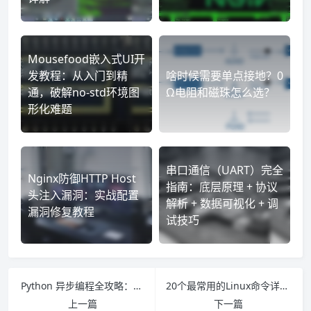
Mousefood嵌入式UI开
发教程：从入门到精
啥时候需要单点接地？0
通，破解no-std环境图
Ω电阻和磁珠怎么选？
形化难题
串口通信（UART）完全
Nginx防御HTTP Host
指南：底层原理 + 协议
头注入漏洞：实战配置
解析 + 数据可视化 + 调
漏洞修复教程
试技巧
Python 异步编程全攻略：asyncio 入门、实战与最佳实践
20个最常用的Linux命令详解 | 服务器运维与系统管理必备指南
上一篇
下一篇