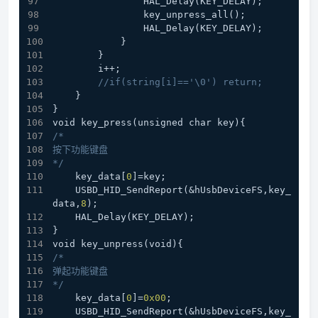
                HAL_Delay(KEY_DELAY);
                key_unpress_all();
                HAL_Delay(KEY_DELAY);
            }
        }
        i++;
//if(string[i]=='\0') return;
    }
}
void key_press(unsigned char key){
/*
按下功能键盘
*/
    key_data[
0
]=key;
    USBD_HID_SendReport(&hUsbDeviceFS,key_
data,
8
);
    HAL_Delay(KEY_DELAY);
}
void key_unpress(void){
/*
弹起功能键盘
*/
    key_data[
0
]=
0x00
;
    USBD_HID_SendReport(&hUsbDeviceFS,key_