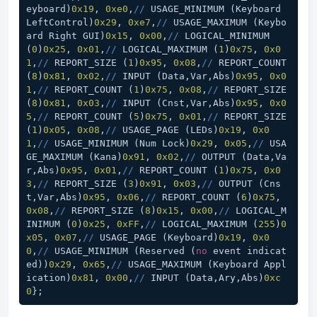
eyboard)
0x19
, 
0xe0
,
//
 USAGE_MINIMUM (Keyboard 
LeftControl)
0x29
, 
0xe7
,
//
 USAGE_MAXIMUM (Keybo
ard Right GUI)
0x15
, 
0x00
,
//
 LOGICAL_MINIMUM 
(
0
)
0x25
, 
0x01
,
//
 LOGICAL_MAXIMUM (
1
)
0x75
, 
0x0
1
,
//
 REPORT_SIZE (
1
)
0x95
, 
0x08
,
//
 REPORT_COUNT 
(
8
)
0x81
, 
0x02
,
//
 INPUT (Data,Var,Abs)
0x95
, 
0x0
1
,
//
 REPORT_COUNT (
1
)
0x75
, 
0x08
,
//
 REPORT_SIZE 
(
8
)
0x81
, 
0x03
,
//
 INPUT (Cnst,Var,Abs)
0x95
, 
0x0
5
,
//
 REPORT_COUNT (
5
)
0x75
, 
0x01
,
//
 REPORT_SIZE 
(
1
)
0x05
, 
0x08
,
//
 USAGE_PAGE (LEDs)
0x19
, 
0x0
1
,
//
 USAGE_MINIMUM (Num Lock)
0x29
, 
0x05
,
//
 USA
GE_MAXIMUM (Kana)
0x91
, 
0x02
,
//
 OUTPUT (Data,Va
r,Abs)
0x95
, 
0x01
,
//
 REPORT_COUNT (
1
)
0x75
, 
0x0
3
,
//
 REPORT_SIZE (
3
)
0x91
, 
0x03
,
//
 OUTPUT (Cns
t,Var,Abs)
0x95
, 
0x06
,
//
 REPORT_COUNT (
6
)
0x75
, 
0x08
,
//
 REPORT_SIZE (
8
)
0x15
, 
0x00
,
//
 LOGICAL_M
INIMUM (
0
)
0x25
, 
0xFF
,
//
 LOGICAL_MAXIMUM (
255
)
0
x05
, 
0x07
,
//
 USAGE_PAGE (Keyboard)
0x19
, 
0x0
0
,
//
 USAGE_MINIMUM (Reserved (
no
 event indicat
ed))
0x29
, 
0x65
,
//
 USAGE_MAXIMUM (Keyboard Appl
ication)
0x81
, 
0x00
,
//
 INPUT (Data,Ary,Abs)
0xc
0
};