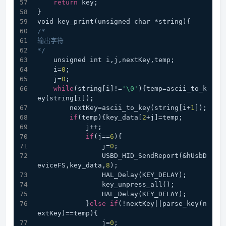
return
 key;
}
void key_print(unsigned char *string){
/*
输出字符
*/
    unsigned int i,j,nextKey,temp;
    i=
0
;
    j=
0
;
while
(string[i]!=
'\0'
){temp=ascii_to_k
ey(string[i]);
        nextKey=ascii_to_key(string[i+
1
]);
if
(temp){key_data[
2
+j]=temp;
            j++;
if
(j==
6
){
                j=
0
;
                USBD_HID_SendReport(&hUsbD
eviceFS,key_data,
8
);
                HAL_Delay(KEY_DELAY);
                key_unpress_all();
                HAL_Delay(KEY_DELAY);
            }
else
if
(!nextKey||parse_key(n
extKey)==temp){
                j=
0
;