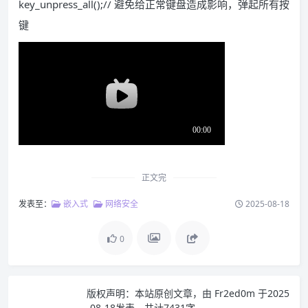
key_unpress_all();// 避免给正常键盘造成影响，弹起所有按
键
正文完
发表至：
嵌入式
网络安全
2025-08-18
0
版权声明：
本站原创文章，由
Fr2ed0m
于2025
-08-18发表，共计7431字。