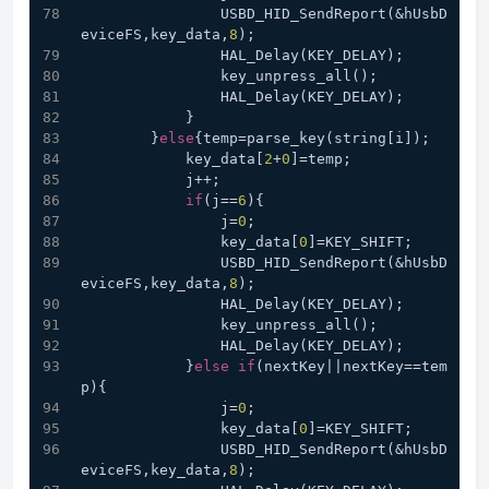
                USBD_HID_SendReport(&hUsbD
eviceFS,key_data,
8
);
                HAL_Delay(KEY_DELAY);
                key_unpress_all();
                HAL_Delay(KEY_DELAY);
            }
        }
else
{temp=parse_key(string[i]);
            key_data[
2
+
0
]=temp;
            j++;
if
(j==
6
){
                j=
0
;
                key_data[
0
]=KEY_SHIFT;
                USBD_HID_SendReport(&hUsbD
eviceFS,key_data,
8
);
                HAL_Delay(KEY_DELAY);
                key_unpress_all();
                HAL_Delay(KEY_DELAY);
            }
else
if
(nextKey||nextKey==tem
p){
                j=
0
;
                key_data[
0
]=KEY_SHIFT;
                USBD_HID_SendReport(&hUsbD
eviceFS,key_data,
8
);