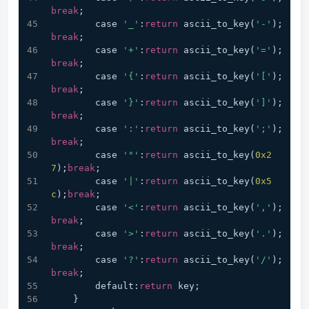
break
;
        case 
'_'
:
return
 ascii_to_key(
'-'
);
break
;
        case 
'+'
:
return
 ascii_to_key(
'='
);
break
;
        case 
'{'
:
return
 ascii_to_key(
'['
);
break
;
        case 
'}'
:
return
 ascii_to_key(
']'
);
break
;
        case 
':'
:
return
 ascii_to_key(
';'
);
break
;
        case 
'"'
:
return
 ascii_to_key(
0x2
7
);
break
;
        case 
'|'
:
return
 ascii_to_key(
0x5
c
);
break
;
        case 
'<'
:
return
 ascii_to_key(
','
);
break
;
        case 
'>'
:
return
 ascii_to_key(
'.'
);
break
;
        case 
'?'
:
return
 ascii_to_key(
'/'
);
break
;
        default:
return
 key;
    }