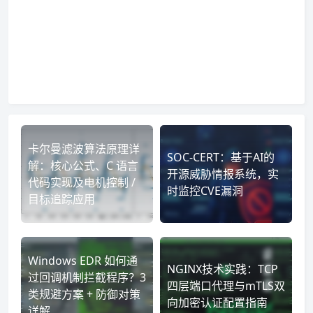
卡尔曼滤波算法原理详
SOC-CERT：基于AI的
解：核心公式、C 语言
开源威胁情报系统，实
代码实现及电机控制 /
时监控CVE漏洞
目标追踪应用
Windows EDR 如何通
NGINX技术实践：TCP
过回调机制拦截程序？3
四层端口代理与mTLS双
类规避方案 + 防御对策
向加密认证配置指南
详解