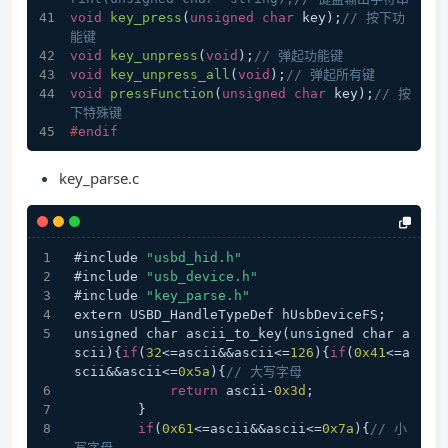
void
key_press
(
unsigned
char
 key)
;
// 按下功
能键
void
key_unpress
(
void
)
;
// 弹起功能键
void
key_unpress_all
(
void
)
;
// 弹起所有键
void
pressFunction
(
unsigned
char
 key)
;
// 按
下特殊键
#
endif
key_parse.c
#include 
"usbd_hid.h"
#include 
"usb_device.h"
#include 
"key_parse.h"
extern USBD_HandleTypeDef hUsbDeviceFS;
unsigned char ascii_to_key(unsigned char a
scii){
if
(
32
<=ascii&&ascii<=
126
){
if
(
0x41
<=a
scii&&ascii<=
0x5a
){
// 大写字母
return
 ascii-
0x3d
;
        }
if
(
0x61
<=ascii&&ascii<=
0x7a
){
// 小
写字母