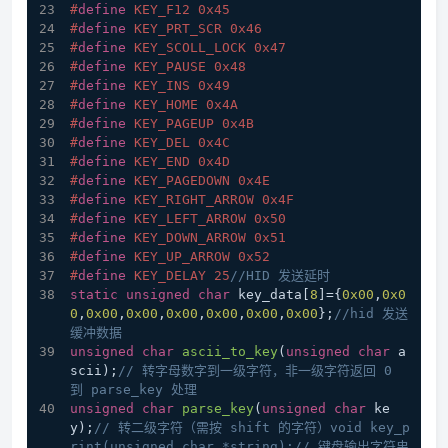
#
define
 KEY_F12 0x45
#
define
 KEY_PRT_SCR 0x46
#
define
 KEY_SCOLL_LOCK 0x47
#
define
 KEY_PAUSE 0x48
#
define
 KEY_INS 0x49
#
define
 KEY_HOME 0x4A
#
define
 KEY_PAGEUP 0x4B
#
define
 KEY_DEL 0x4C
#
define
 KEY_END 0x4D
#
define
 KEY_PAGEDOWN 0x4E
#
define
 KEY_RIGHT_ARROW 0x4F
#
define
 KEY_LEFT_ARROW 0x50
#
define
 KEY_DOWN_ARROW 0x51
#
define
 KEY_UP_ARROW 0x52
#
define
 KEY_DELAY 25
//HID 发送延时
static
unsigned
char
 key_data[
8
]={
0x00
,
0x0
0
,
0x00
,
0x00
,
0x00
,
0x00
,
0x00
,
0x00
};
//hid 发送
缓冲数据
unsigned
char
ascii_to_key
(
unsigned
char
 a
scii)
;
// 转字母数字到一级字符，非一级字符返回 0 
到 parse_key 处理
unsigned
char
parse_key
(
unsigned
char
 ke
y)
;
// 转二级字符（需按 shift 的字符）void key_p
rint(unsigned char *string);// 键盘输出字符串