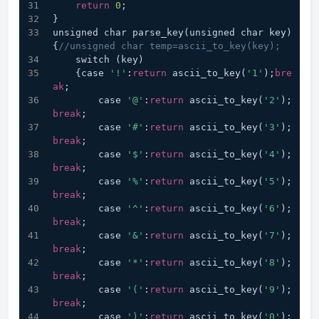
return
0
;
}
unsigned char parse_key(unsigned char key)
{
//unsigned char temp=ascii_to_key(key);
    switch (key)
    {case 
'!'
:
return
 ascii_to_key(
'1'
);
bre
ak
;
        case 
'@'
:
return
 ascii_to_key(
'2'
);
break
;
        case 
'#'
:
return
 ascii_to_key(
'3'
);
break
;
        case 
'$'
:
return
 ascii_to_key(
'4'
);
break
;
        case 
'%'
:
return
 ascii_to_key(
'5'
);
break
;
        case 
'^'
:
return
 ascii_to_key(
'6'
);
break
;
        case 
'&'
:
return
 ascii_to_key(
'7'
);
break
;
        case 
'*'
:
return
 ascii_to_key(
'8'
);
break
;
        case 
'('
:
return
 ascii_to_key(
'9'
);
break
;
        case 
')'
:
return
 ascii_to_key(
'0'
);