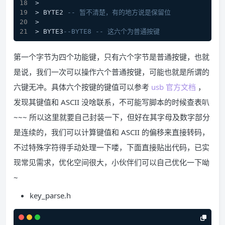
>
> BYTE2 
-- 暂不清楚，有的地方说是保留位
>
> BYTE3
--BYTE8 -- 这六个为普通按键 
第一个字节为四个功能键，只有六个字节是普通按键，也就
是说，我们一次可以操作六个普通按键，可能也就是所谓的
六键无冲。具体六个按键的键值可以参考
usb 官方文档
，
发现其键值和 ASCII 没啥联系，不可能写脚本的时候查表叭
~~~ 所以这里就要自己封装一下，但好在其字母及数字部分
是连续的，我们可以计算键值和 ASCII 的偏移来直接转码，
不过特殊字符得手动处理一下喽，下面直接贴出代码，已实
现常见需求，优化空间很大，小伙伴们可以自己优化一下呦
~
key_parse.h