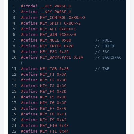
#
ifndef
 __KEY_PARSE_H
#
define
 __KEY_PARSE_H
#
define
 KEY_CONTROL 0x80>>3
#
define
 KEY_SHIFT 0x80>>2
#
define
 KEY_ALT 0X80>>1
#
define
 KEY_WIN 0X80>>0
#
define
 KEY_NULL 0x00          
// NULL
#
define
 KEY_ENTER 0x28         
// ENTER
#
define
 KEY_ESC 0x29           
// ESC
#
define
 KEY_BACKSPACE 0x2A     
// BACKSPAC
E
#
define
 KEY_TAB 0x2B           
// TAB
#
define
 KEY_F1 0x3A
#
define
 KEY_F2 0x3B
#
define
 KEY_F3 0x3C
#
define
 KEY_F4 0x3D
#
define
 KEY_F5 0x3E
#
define
 KEY_F6 0x3F
#
define
 KEY_F7 0x40
#
define
 KEY_F8 0x41
#
define
 KEY_F9 0x42
#
define
 KEY_F10 0x43
#
define
 KEY_F11 0x44