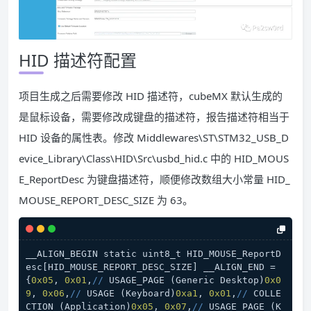
HID 描述符配置
项目生成之后需要修改 HID 描述符，cubeMX 默认生成的
是鼠标设备，需要修改成键盘的描述符，报告描述符相当于
HID 设备的属性表。修改 Middlewares\ST\STM32_USB_D
evice_Library\Class\HID\Src\usbd_hid.c 中的 HID_MOUS
E_ReportDesc 为键盘描述符，顺便修改数组大小常量 HID_
MOUSE_REPORT_DESC_SIZE 为 63。
__ALIGN_BEGIN static uint8_t HID_MOUSE_ReportD
esc[HID_MOUSE_REPORT_DESC_SIZE] __ALIGN_END =
{
0x05
, 
0x01
,
//
 USAGE_PAGE (Generic Desktop)
0x0
9
, 
0x06
,
//
 USAGE (Keyboard)
0xa1
, 
0x01
,
//
 COLLE
CTION (Application)
0x05
, 
0x07
,
//
 USAGE_PAGE (K