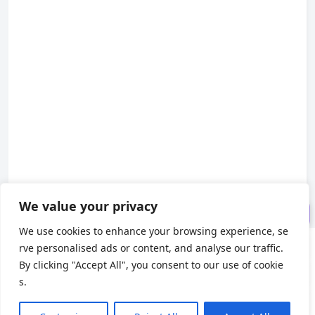
什么是 BadUSB？
环境准备（STM32CubeMX + H
AL 库）
初始化工程文件
HID 描述符配置
按键数据报文处理封装
We value your privacy
MSF 反弹 shell
We use cookies to enhance your browsing experience, se
rve personalised ads or content, and analyse our traffic.
About us
By clicking "Accept All", you consent to our use of cookie
s.
About Us
|
Contact Us
|
Privacy Policy
|
Terms of Use
X
(Twitter)